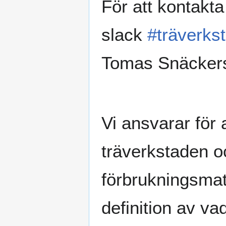
För att kontakt
slack
#träverks
Tomas Snäcker
Vi ansvarar för 
träverkstaden o
förbrukningsmate
definition av v