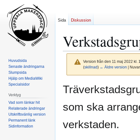
Sida
Diskussion
Verkstadsgr
Huvudsida
Version från den 11 maj 2022 kl.
Senaste ändringarna
(
skillnad
)
← Äldre version
| Nuvar
Slumpsida
Hjälp om MediaWiki
Hoppa
Hoppa
Specialsidor
Träverkstadsgru
till
till
Verktyg
navigering
sök
Vad som länkar hit
som ska arrange
Relaterade ändringar
Utskriftsvänlig version
Permanent länk
verkstaden.
Sidinformation