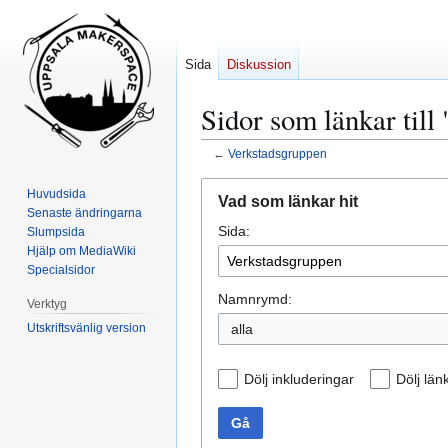
Sida
Diskussion
Sidor som länkar til
←
Verkstadsgruppen
Hoppa
Hoppa
Huvudsida
Vad som länkar hit
till
till
Senaste ändringarna
Sida:
navigering
sök
Slumpsida
Hjälp om MediaWiki
Specialsidor
Namnrymd:
Verktyg
Utskriftsvänlig version
alla
Dölj inkluderingar
Dölj län
Gå