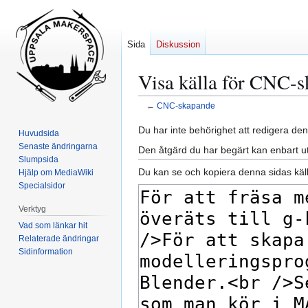
Sida
Diskussion
Visa källa för CNC-
←
CNC-skapande
Hoppa
Hoppa
Du har inte behörighet att redigera den
Huvudsida
till
till
Senaste ändringarna
Den åtgärd du har begärt kan enbart u
navigering
sök
Slumpsida
Du kan se och kopiera denna sidas käll
Hjälp om MediaWiki
Specialsidor
Verktyg
Vad som länkar hit
Relaterade ändringar
Sidinformation