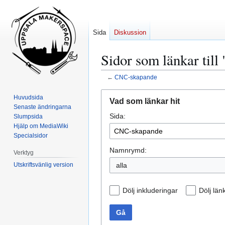
Sida
Diskussion
Sidor som länkar til
←
CNC-skapande
Hoppa
Hoppa
Huvudsida
Vad som länkar hit
till
till
Senaste ändringarna
Sida:
navigering
sök
Slumpsida
Hjälp om MediaWiki
Specialsidor
Namnrymd:
Verktyg
Utskriftsvänlig version
alla
Dölj inkluderingar
Dölj län
Gå