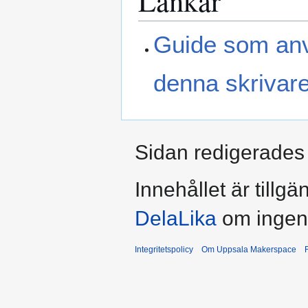
Länkar
Guide som anv
denna skrivar
Sidan redigerades 
Innehållet är tillg
DelaLika
om ingent
Integritetspolicy
Om Uppsala Makerspace