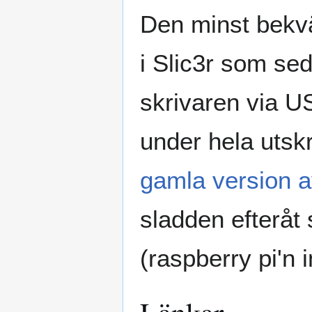
Den minst bekvä
i Slic3r som seda
skrivaren via US
under hela utsk
gamla version 
sladden efteråt 
(raspberry pi'n i