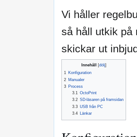
Vi håller regelb
så håll utkik på
skickar ut inbju
Innehåll
1
Konfiguration
2
Manualer
3
Process
3.1
OctoPrint
3.2
SD-läsaren på framsidan
3.3
USB från PC
3.4
Länkar