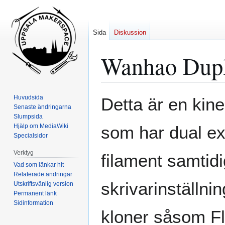
Sida
Diskussion
Wanhao Dupl
Hoppa
Hoppa
Huvudsida
Detta är en kin
till
till
Senaste ändringarna
Slumpsida
navigering
sök
Hjälp om MediaWiki
som har dual ext
Specialsidor
Verktyg
filament samtid
Vad som länkar hit
Relaterade ändringar
skrivarinställni
Utskriftsvänlig version
Permanent länk
Sidinformation
kloner såsom Fl