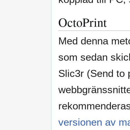
OctoPrint
Med denna metod
som sedan skicka
Slic3r (Send to 
webbgränssnittet
rekommenderas f
versionen av m