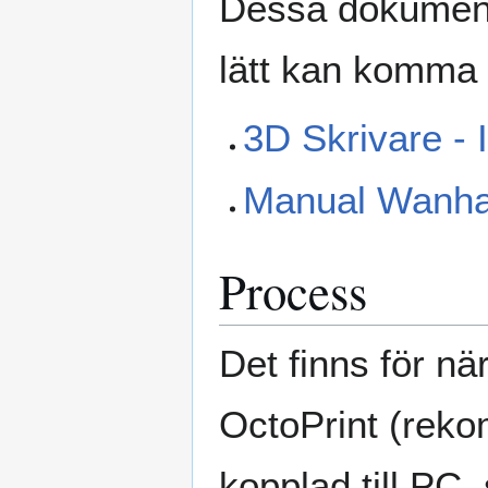
Dessa dokument 
lätt kan komma 
3D Skrivare - 
Manual Wanha
Process
Det finns för när
OctoPrint (rek
kopplad till PC,