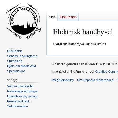
Sida
Diskussion
Elektrisk handhyvel
Hoppa
Hoppa
Elektrisk handhyvel är bra att ha
till
till
Huvudsida
navigering
sök
Senaste ändringarna
Slumpsida
Sidan redigerades senast den 15 augusti 2023 
Hjälp om MediaWiki
Specialsidor
Innehållet är tillgängligt under
Creative Comm
Verktyg
Integritetspolicy
Om Uppsala Makerspace
Vad som länkar hit
Relaterade ändringar
Utskriftsvänlig version
Permanent länk
Sidinformation