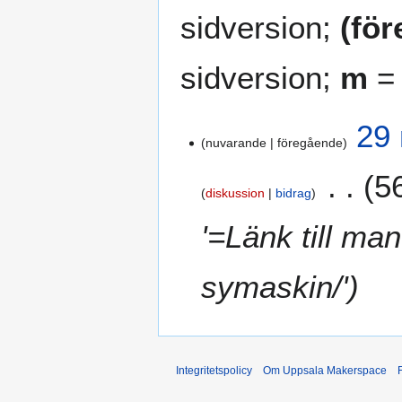
sidversion;
(fö
sidversion;
m
= 
2
29 
nuvarande
föregående
9
n
5
o
diskussion
bidrag
v
e
'=Länk till ma
m
b
symaskin/'
e
r
2
0
1
Integritetspolicy
Om Uppsala Makerspace
8