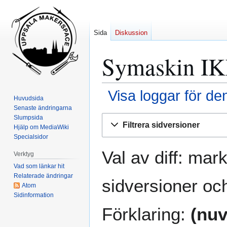
Sida
Diskussion
Symaskin IKE
Visa loggar för de
Huvudsida
Senaste ändringarna
Hoppa
Hoppa
Slumpsida
Filtrera sidversioner
Hjälp om MediaWiki
till
till
Specialsidor
navigering
sök
Val av diff: mar
Verktyg
Vad som länkar hit
Relaterade ändringar
sidversioner och
Atom
Sidinformation
Förklaring:
(nuv