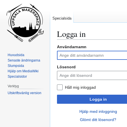
Specialsida
Logga in
Användarnamn
Hoppa
Hoppa
till
till
Huvudsida
navigering
sök
Senaste ändringarna
Slumpsida
Lösenord
Hjälp om MediaWiki
Specialsidor
Verktyg
Håll mig inloggad
Utskriftsvänlig version
Logga in
Hjälp med inloggning
Glömt ditt lösenord?