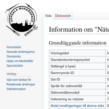
Sida
Diskussion
Information om "Näte
Grundläggande information
Hoppa
Hoppa
till
till
Huvudsida
Senaste ändringarna
navigering
sök
Visningstitel
N
Slumpsida
Standardsorteringsnyckel
N
Hjälp om MediaWiki
Specialsidor
Sidlängd (i byte)
2
Namnrymds-ID
0
Verktyg
Sid-ID
5
Vad som länkar hit
Relaterade ändringar
Språk för sidinnehåll
s
Sidinformation
Sidinnehållsmodell
w
Indexering av robotar
T
Antal omdirigeringar till denna sida
0