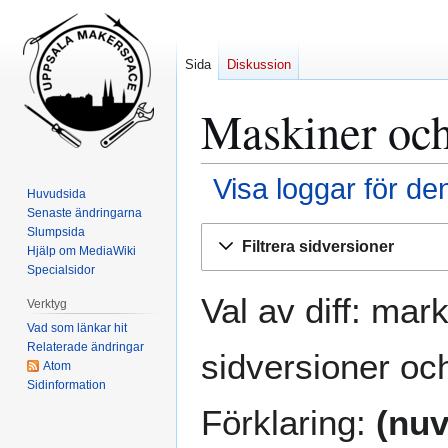
Sida
Diskussion
Maskiner och 
Visa loggar för de
Huvudsida
Senaste ändringarna
Hoppa
Hoppa
Slumpsida
Filtrera sidversioner
Hjälp om MediaWiki
till
till
Specialsidor
navigering
sök
Val av diff: mar
Verktyg
Vad som länkar hit
Relaterade ändringar
sidversioner och
Atom
Sidinformation
Förklaring:
(nuv