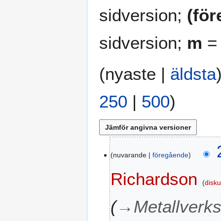
sidversion;
(fö
sidversion;
m
= 
(
nyaste
|
äldsta
250
|
500
)
2
nuvarande
föregående
2
f
Richardson
e
disk
b
r
→
Metallverk
u
a