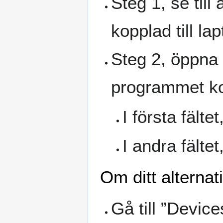
Steg 1, se till
kopplad till la
Steg 2, öppna 
programmet kop
I första fält
I andra fälte
Om ditt alternati
Gå till ”Device