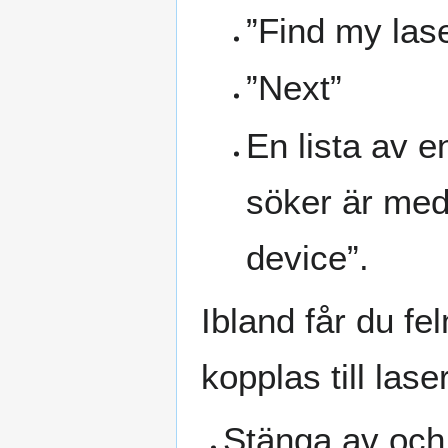
”Find my las
”Next”
En lista av 
söker är med
device”.
Ibland får du fe
kopplas till las
Stänga av och