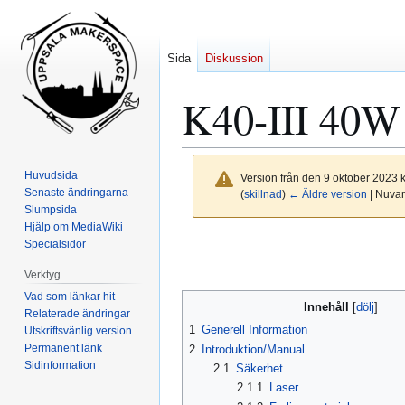
Sida
Diskussion
K40-III 40W 
Huvudsida
Version från den 9 oktober 2023 k
Senaste ändringarna
(
skillnad
)
← Äldre version
| Nuvar
Slumpsida
Hjälp om MediaWiki
Hoppa
Hoppa
Specialsidor
till
till
Verktyg
navigering
sök
Vad som länkar hit
Innehåll
Relaterade ändringar
1
Generell Information
Utskriftsvänlig version
Permanent länk
2
Introduktion/Manual
Sidinformation
2.1
Säkerhet
2.1.1
Laser