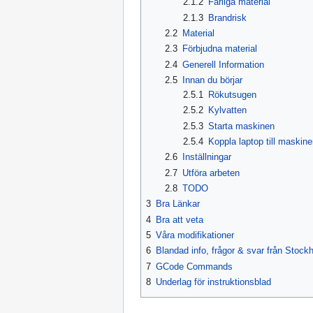
2.1.2
Farliga material
2.1.3
Brandrisk
2.2
Material
2.3
Förbjudna material
2.4
Generell Information
2.5
Innan du börjar
2.5.1
Rökutsugen
2.5.2
Kylvatten
2.5.3
Starta maskinen
2.5.4
Koppla laptop till maskin
2.6
Inställningar
2.7
Utföra arbeten
2.8
TODO
3
Bra Länkar
4
Bra att veta
5
Våra modifikationer
6
Blandad info, frågor & svar från Stoc
7
GCode Commands
8
Underlag för instruktionsblad