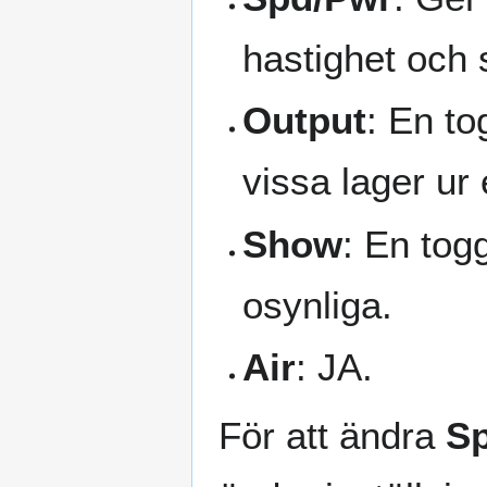
hastighet och s
Output
: En to
vissa lager ur
Show
: En tog
osynliga.
Air
: JA.
För att ändra
S