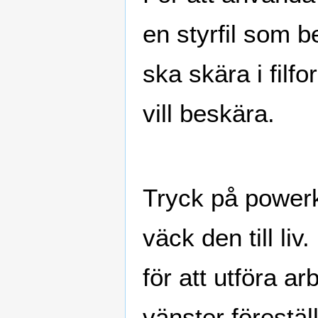
en styrfil som b
ska skära i filf
vill beskära.
Tryck på power
väck den till l
för att utföra ar
vänster förestäl