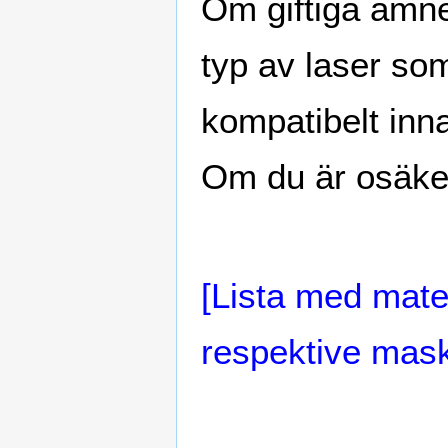
Om giftiga ämne
typ av laser s
kompatibelt inna
Om du är osäker,
[Lista med mater
respektive mask