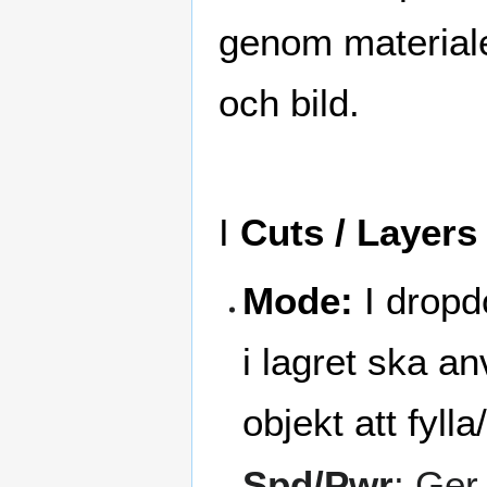
genom materialet
och bild.
I
Cuts / Layers
Mode:
I drop
i lagret ska an
objekt att fyll
Spd/Pwr
: Ger