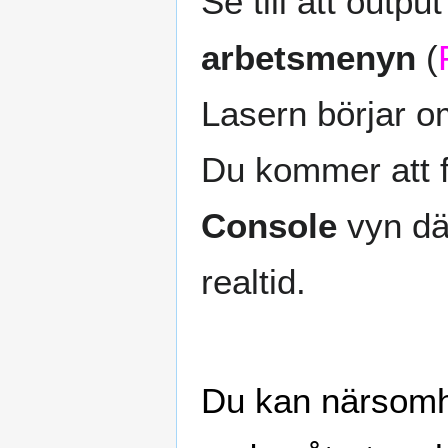
Se till att output
arbetsmenyn
(
Lasern börjar o
Du kommer att f
Console
vyn där
realtid.
Du kan närsomh