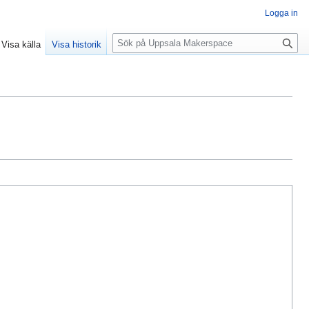
Logga in
S
Visa källa
Visa historik
ö
k