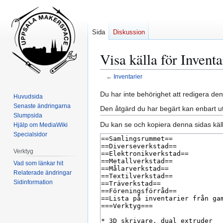
Sida
Diskussion
Visa källa för Inventa
←
Inventarier
Hoppa
Hoppa
Du har inte behörighet att redigera den
Huvudsida
till
till
Senaste ändringarna
Den åtgärd du har begärt kan enbart u
navigering
sök
Slumpsida
Du kan se och kopiera denna sidas käll
Hjälp om MediaWiki
Specialsidor
Verktyg
Vad som länkar hit
Relaterade ändringar
Sidinformation