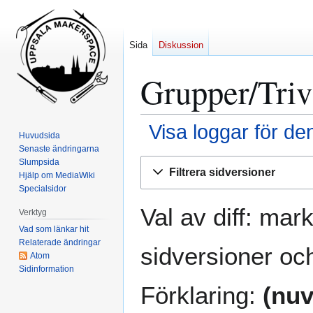
Sida
Diskussion
Grupper/Triv
Visa loggar för de
Huvudsida
Senaste ändringarna
Hoppa
Hoppa
Slumpsida
Filtrera sidversioner
Hjälp om MediaWiki
till
till
Specialsidor
navigering
sök
Val av diff: mar
Verktyg
Vad som länkar hit
Relaterade ändringar
sidversioner och
Atom
Sidinformation
Förklaring:
(nuv