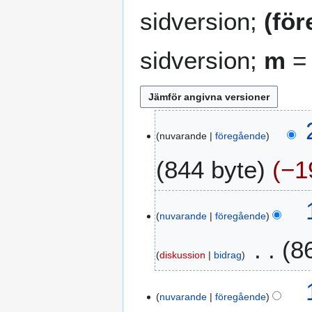
sidversion;
(fö
sidversion;
m
= 
2
nuvarande
föregående
1
a
844 byte
−1
p
r
I
i
1
n
l
nuvarande
föregående
8
g
2
s
8
e
0
e
diskussion
bidrag
n
2
p
r
6
I
t
e
n
e
nuvarande
föregående
d
g
m