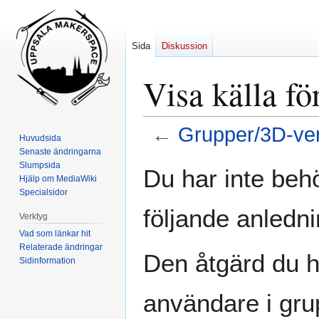
Sida
Diskussion
Visa källa f
←
Grupper/3D-ve
Huvudsida
Senaste ändringarna
Hoppa
Hoppa
Slumpsida
Du har inte behö
Hjälp om MediaWiki
till
till
Specialsidor
navigering
sök
följande anledni
Verktyg
Vad som länkar hit
Relaterade ändringar
Den åtgärd du h
Sidinformation
användare i gr