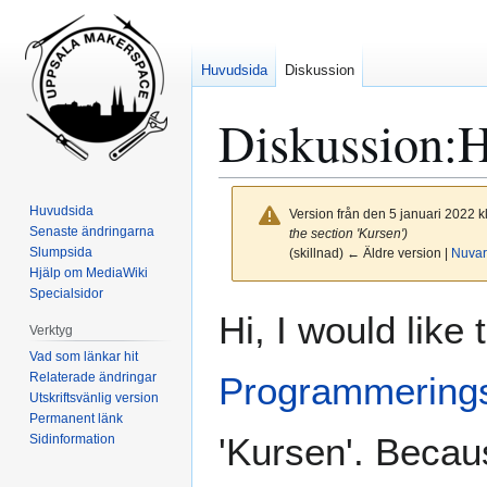
Huvudsida
Diskussion
Diskussion
:
H
Huvudsida
Version från den 5 januari 2022 k
Senaste ändringarna
the section 'Kursen')
Slumpsida
(skillnad) ← Äldre version |
Nuvar
Hjälp om MediaWiki
Specialsidor
Hoppa
Hoppa
Hi, I would like 
Verktyg
till
till
Vad som länkar hit
navigering
sök
Relaterade ändringar
Programmering
Utskriftsvänlig version
Permanent länk
'Kursen'. Becau
Sidinformation