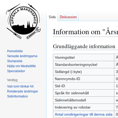
Sida
Diskussion
Information om "Års
Grundläggande information
Hoppa
Hoppa
till
till
Huvudsida
Senaste ändringarna
navigering
sök
Visningstitel
Å
Slumpsida
Standardsorteringsnyckel
Å
Hjälp om MediaWiki
Specialsidor
Sidlängd (i byte)
3
Namnrymds-ID
0
Verktyg
Sid-ID
1
Vad som länkar hit
Relaterade ändringar
Språk för sidinnehåll
s
Sidinformation
Sidinnehållsmodell
w
Indexering av robotar
T
Antal omdirigeringar till denna sida
0