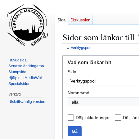
Sida
Diskussion
Sidor som länkar till
←
Verktygspool
Hoppa
Hoppa
Huvudsida
Vad som länkar hit
till
till
Senaste ändringarna
Sida:
navigering
sök
Slumpsida
Hjälp om MediaWiki
Specialsidor
Namnrymd:
Verktyg
Utskriftsvänlig version
alla
Dölj inkluderingar
Dölj län
Gå