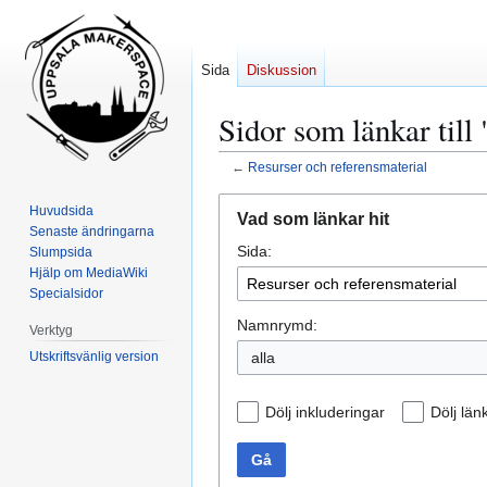
Sida
Diskussion
Sidor som länkar till
←
Resurser och referensmaterial
Hoppa
Hoppa
Huvudsida
Vad som länkar hit
till
till
Senaste ändringarna
Sida:
navigering
sök
Slumpsida
Hjälp om MediaWiki
Specialsidor
Namnrymd:
Verktyg
Utskriftsvänlig version
alla
Dölj inkluderingar
Dölj län
Gå