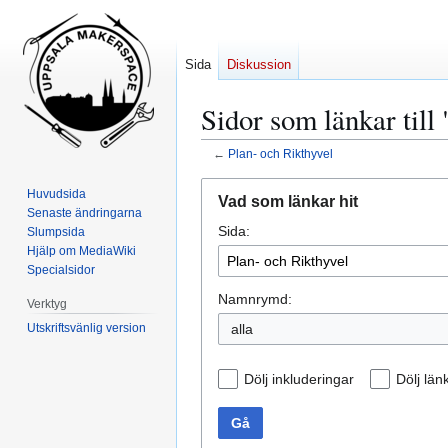
Sida
Diskussion
Sidor som länkar till
←
Plan- och Rikthyvel
Hoppa
Hoppa
Huvudsida
Vad som länkar hit
till
till
Senaste ändringarna
Sida:
navigering
sök
Slumpsida
Hjälp om MediaWiki
Specialsidor
Namnrymd:
Verktyg
Utskriftsvänlig version
alla
Dölj inkluderingar
Dölj län
Gå